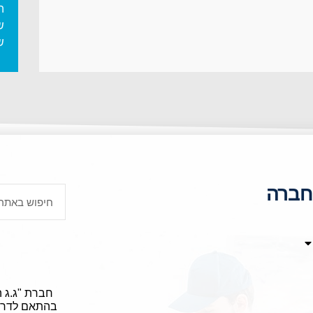
ה
ש
ש
חברה
חברת "ג.ג 
בהתאם לדריש