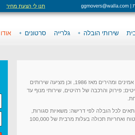
תנו לי הצעת מחיר
ggmovers@walla.com
ית
שירותי הובלה
גלרייה
סרטונים
אודו
חברת ג.ג. הובלות מספקת שירותי הובלה אמינים ומהירים מאז 1986, וכן מציעה שירותים
ריטים; פירוק והרכבה של רהיטים, שירותי מנוף עד
התאים לכל הובלה לפי דרישה: משאיות סגורות,
מנוף ועוד. בנוסף, ג.ג. הובלות מספקת ביטוח ואחריות תכולה בעלות מרבית של 100,000